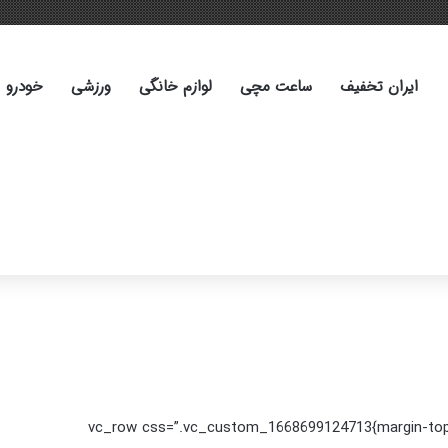
ایران تخفیف
ساعت مچی
لوازم خانگی
ورزشی
خودرو
[vc_row css=”.vc_custom_1668699124713{margin-top: 