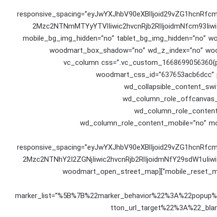
responsive_spacing=”eyJwYXJhbV90eXBlIjoid29vZG1hcnRf
2Mzc2NTNmMTYyYTVlIiwic2hvcnRjb2RlIjoidmNfcm93Iiw
mobile_bg_img_hidden=”no” tablet_bg_img_hidden=”no” wo
woodmart_box_shadow=”no” wd_z_index=”no” wood
row_reverse_tablet=”0″][vc_column css=”.vc_custom_16686990
woodmart_css_id=”637653acb6dcc” p
wd_collapsible_content_sw
wd_column_role_offcanvas_
wd_column_role_content
wd_column_role_content_mobile=”no” mo
responsive_spacing=”eyJwYXJhbV90eXBlIjoid29vZG1hcnRf
2Mzc2NTNhY2I2ZGNjIiwic2hvcnRjb2RlIjoidmNfY29sdW1uIi
mobile_reset_margin=”no” tablet_reset_margin=”no” wd_z_index=”no”][woodmart_open_street_map
marker_list=”%5B%7B%22marker_behavior%22%3A%22pop
tton_url_target%22%3A%22_bl