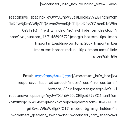
[woodmart_info_box rounding_size="" woo
responsive_spacing="eyJwYXJhbV90eXBlIjoid29vZG1hcnRf
2M2EwNjRmNWIyZDQ5Iiwic2hvcnRjb2RlIjoid29vZG1hcnRfaW5m
6e319fQ==" wd_z_index="no" wd_hide_on_desktop="n
css=".vc_custom_1671455996723{margin-bottom: 0px !importa
!important;padding-bottom: 20px !important;pa
!important;border-radius: 10px !important;}" l
store%2F|tit
Email:
woodmart@mail.com
[/woodmart_info_box][/v
responsive_tabs_advanced=”mobile” css=”.vc_custom_16
bottom: 60px !important;margin-left: 
responsive_spacing=”eyJwYXJhbV90eXBlIjoid29vZG1hcnRf
2MzdmNjk3NWE4M2JjIiwic2hvcnRjb2RlIjoidmNfcm93IiwiZGF
gifSwibW9iaWxlIjp7fX19″ mobile_bg_img_hidden=”n
woodmart_gradient_switch=”no” woodmart_box_shadow=”n