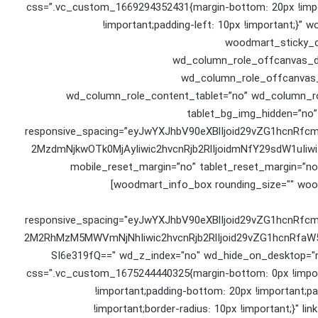
css=”.vc_custom_1669294352431{margin-bottom: 20px !import
!important;padding-left: 10px !important;}”
woodmart_sticky_c
wd_column_role_offcanvas_d
wd_column_role_offcanvas_
wd_column_role_content_tablet=”no” wd_column_ro
tablet_bg_img_hidden=”no
responsive_spacing=”eyJwYXJhbV90eXBlIjoid29vZG1hcnRf
2MzdmNjkwOTk0MjAyIiwic2hvcnRjb2RlIjoidmNfY29sdW1uIi
mobile_reset_margin=”no” tablet_reset_margin=”no
[woodmart_info_box rounding_size="" wood
responsive_spacing="eyJwYXJhbV90eXBlIjoid29vZG1hcnRf
2M2RhMzM5MWVmNjNhIiwic2hvcnRjb2RlIjoid29vZG1hcnRfaW5
SI6e319fQ==" wd_z_index="no" wd_hide_on_desktop="
css=".vc_custom_1675244440325{margin-bottom: 0px !importa
!important;padding-bottom: 20px !important;pa
!important;border-radius: 10px !important;}" l