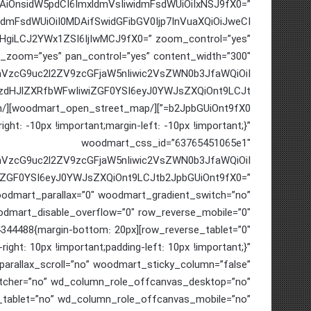
AiOnsidW5pdCI6ImxldmVsIiwidmFsdWUiOiIxNSJ9fX0=”
widmFsdWUiOiI0MDAifSwidGFibGV0Ijp7InVuaXQiOiJweCI
cHgiLCJ2YWx1ZSI6IjIwMCJ9fX0=” zoom_control=”yes”
ll_zoom=”yes” pan_control=”yes” content_width=”300″
cmVzcG9uc2l2ZV9zcGFjaW5nIiwic2VsZWN0b3JfaWQiOiI
l9zdHJlZXRfbWFwIiwiZGF0YSI6eyJ0YWJsZXQiOnt9LCJt
t: -10px !important;margin-left: -10px !important;}”
woodmart_css_id=”63765451065e1″
cmVzcG9uc2l2ZV9zcGFjaW5nIiwic2VsZWN0b3JfaWQiOiI
iZGF0YSI6eyJ0YWJsZXQiOnt9LCJtb2JpbGUiOnt9fX0=”
odmart_parallax=”0″ woodmart_gradient_switch=”no”
mart_disable_overflow=”0″ row_reverse_mobile=”0″
m_1669294344488{margin-bottom: 20px
right: 10px !important;padding-left: 10px !important;}”
arallax_scroll=”no” woodmart_sticky_column=”false”
itcher=”no” wd_column_role_offcanvas_desktop=”no”
tablet=”no” wd_column_role_offcanvas_mobile=”no”