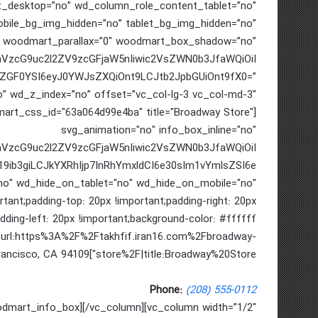
_desktop=”no” wd_column_role_content_tablet=”no”
bile_bg_img_hidden=”no” tablet_bg_img_hidden=”no”
woodmart_parallax=”0″ woodmart_box_shadow=”no”
cmVzcG9uc2l2ZV9zcGFjaW5nIiwic2VsZWN0b3JfaWQiOiI
wiZGF0YSI6eyJ0YWJsZXQiOnt9LCJtb2JpbGUiOnt9fX0=”
art_css_id="63a064d99e4ba" title="Broadway Store"
svg_animation="no" info_box_inline="no"
cmVzcG9uc2l2ZV9zcGFjaW5nIiwic2VsZWN0b3JfaWQiOiI
19ib3giLCJkYXRhIjp7InRhYmxldCI6e30sIm1vYmlsZSI6e
o" wd_hide_on_tablet="no" wd_hide_on_mobile="no"
nt;padding-top: 20px !important;padding-right: 20px
dding-left: 20px !important;background-color: #ffffff
nk="url:https%3A%2F%2Ftakhfif.iran16.com%2Fbroadway-
store%2F|title:Broadway%20Store"]1260 Broadway, San Francisco, CA 94109
Phone:
(208) 555-0112
odmart_info_box][/vc_column][vc_column width=”1/2″