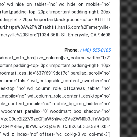
o" wd_hide_on_tablet="no" wd_hide_on_mobile="no"
nt;padding-top: 20px !important;padding-right: 20px
dding-left: 20px !important;background-color: #ffffff
k="url:https%3A%2F%2Ftakhfif.iran16.com%2Femeryville-
Emeryville%20Store"]1034 36th St, Emeryville, CA 94608
Phone:
(148) 555-0185
odmart_info_box][/vc_column][vc_column width=”1/2″
ant;padding-top: 0px !important;padding-right: 10px
 woodmart_css_id=”637f6919ddf7c” parallax_scroll=”no”
olumn=”false” wd_collapsible_content_switcher=”no”
esktop=”no” wd_column_role_offcanvas_tablet=”no”
mobile=”no” wd_column_role_content_desktop=”no”
le_content_mobile=”no” mobile_bg_img_hidden=”no”
” woodmart_parallax=”0″ woodmart_box_shadow=”no”
cmVzcG9uc2l2ZV9zcGFjaW5nIiwic2VsZWN0b3JfaWQiOiI
wiZGF0YSI6eyJ0YWJsZXQiOnt9LCJtb2JpbGUiOnt9fX0=”
” wd_z_index=”no” offset=”vc_col-lg-3 vc_col-md-3″]