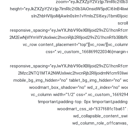
zoom=”eyJkZXZpY2VzIjp7ImRlc2t0b3
height=”eyJkZXZpY2VzIjp7ImRlc2t0b3AiOnsidW5pdCI6InB4Ii
sInZhbHVlIjoiMjAwIn0sIm1vYmlsZSI6eyJ1bml0Ijoi
scro
responsive_spacing=”eyJwYXJhbV90eXBlIjoid29vZG1hcnRf
2M2EwNjVlYmVlYzkxIiwic2hvcnRjb2RlIjoid29vZG1hcnRfb3Blb
b2JpbGUiOnt9fX0=”][/woodmart_open_street_map][/vc_column][/vc_row][vc_row content_placement=”top”
css=”.vc_custom_1668699220346{margin-righ
responsive_spacing=”eyJwYXJhbV90eXBlIjoid29vZG1hcnRf
2Mzc2NTQ1MTA2NWUxIiwic2hvcnRjb2RlIjoidmNfcm93Iiw
mobile_bg_img_hidden=”no” tablet_bg_img_hidden=”no” wo
woodmart_box_shadow=”no” wd_z_index=”no” wood
row_reverse_tablet=”0″][vc_column width=”1/2″ css=”.vc_custo
!important;padding-top: 0px !important;padding-
woodmart_css_id=”637f68fc1ba61″ p
wd_collapsible_content_sw
wd_column_role_offcanvas_