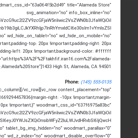
dmart_css_id="63a064f5b2d49" title="Alameda Store"
svg_animation="no" info_box_inline="no"
cmVzcG9uc2l2ZV9zcGFjaW5nIiwic2VsZWN0b3JfaWQiOiI
b19ib3giLCJkYXRhIjp7InRhYmxldCI6e30sIm1vYmlsZSI
o" wd_hide_on_tablet="no" wd_hide_on_mobile="no"
nt;padding-top: 20px !important;padding-right: 20px
dding-left: 20px !important;background-color: #ffffff
ink="url:https%3A%2F%2Ftakhfif.iran16.com%2Falameda-
le:Alameda%20Store"]1433 High St, Alameda, CA 94501
Phone:
(145) 555-0135
c_column][/vc_row][vc_row content_placement=”top”
69294457836{margin-right: -10px !important;margin-
-10px !important;}” woodmart_css_id=”637f6975a83bc”
cmVzcG9uc2l2ZV9zcGFjaW5nIiwic2VsZWN0b3JfaWQiOiI
0YSI6eyJ0YWJsZXQiOnsibWFyZ2luLWJvdHRvbSI6IjQwcH
o” tablet_bg_img_hidden=”no” woodmart_parallax=”0″
o” wd_z_index=”no” woodmart_disable_overflow=”0″