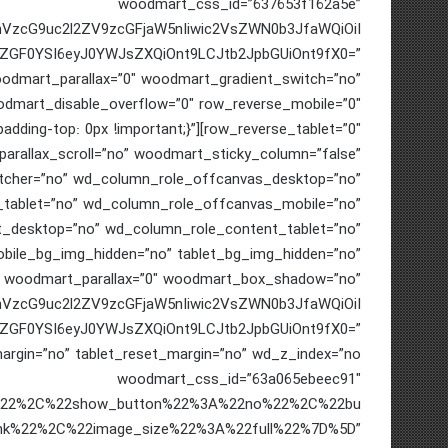
woodmart_css_id=”637653f162a5e”
cmVzcG9uc2l2ZV9zcGFjaW5nIiwic2VsZWN0b3JfaWQiOiI
iZGF0YSI6eyJ0YWJsZXQiOnt9LCJtb2JpbGUiOnt9fX0=”
odmart_parallax=”0″ woodmart_gradient_switch=”no”
mart_disable_overflow=”0″ row_reverse_mobile=”0″
56360{padding-top: 0px !important;}”
arallax_scroll=”no” woodmart_sticky_column=”false”
itcher=”no” wd_column_role_offcanvas_desktop=”no”
tablet=”no” wd_column_role_offcanvas_mobile=”no”
_desktop=”no” wd_column_role_content_tablet=”no”
bile_bg_img_hidden=”no” tablet_bg_img_hidden=”no”
woodmart_parallax=”0″ woodmart_box_shadow=”no”
cmVzcG9uc2l2ZV9zcGFjaW5nIiwic2VsZWN0b3JfaWQiOiI
wiZGF0YSI6eyJ0YWJsZXQiOnt9LCJtb2JpbGUiOnt9fX0=”
woodmart_css_id=”63a065ebeec91″
up%22%2C%22show_button%22%3A%22no%22%2C%22bu
ank%22%2C%22image_size%22%3A%22full%22%7D%5D”