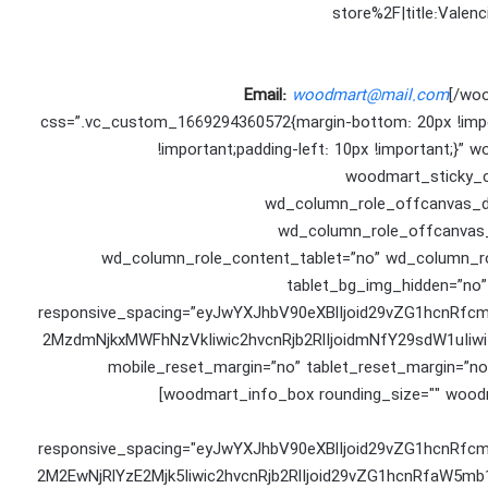
store%2F|title:Valen
Email:
woodmart@mail.com
[/wo
css=”.vc_custom_1669294360572{margin-bottom: 20px !import
!important;padding-left: 10px !important;}”
woodmart_sticky_c
wd_column_role_offcanvas_d
wd_column_role_offcanvas_
wd_column_role_content_tablet=”no” wd_column_ro
tablet_bg_img_hidden=”no
responsive_spacing=”eyJwYXJhbV90eXBlIjoid29vZG1hcnRf
2MzdmNjkxMWFhNzVkIiwic2hvcnRjb2RlIjoidmNfY29sdW1uIiw
mobile_reset_margin=”no” tablet_reset_margin=”no
[woodmart_info_box rounding_size="" woodm
responsive_spacing="eyJwYXJhbV90eXBlIjoid29vZG1hcnRf
2M2EwNjRlYzE2Mjk5Iiwic2hvcnRjb2RlIjoid29vZG1hcnRfaW5mb