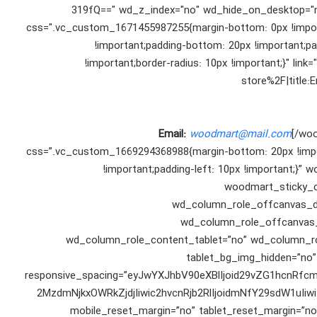
319fQ==" wd_z_index="no" wd_hide_on_desktop="n
css=".vc_custom_1671455987255{margin-bottom: 0px !importa
!important;padding-bottom: 20px !important;pa
!important;border-radius: 10px !important;}" lin
store%2F|title:
Email:
woodmart@mail.com
[/wo
css=”.vc_custom_1669294368988{margin-bottom: 20px !import
!important;padding-left: 10px !important;}”
woodmart_sticky_c
wd_column_role_offcanvas_d
wd_column_role_offcanvas_
wd_column_role_content_tablet=”no” wd_column_ro
tablet_bg_img_hidden=”no
responsive_spacing=”eyJwYXJhbV90eXBlIjoid29vZG1hcnRf
2MzdmNjkxOWRkZjdjIiwic2hvcnRjb2RlIjoidmNfY29sdW1uIi
mobile_reset_margin=”no” tablet_reset_margin=”no