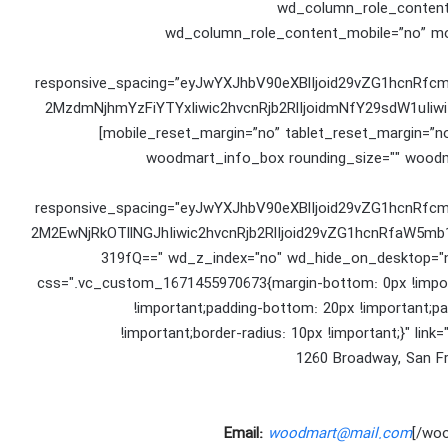
wd_column_role_content
wd_column_role_content_mobile=”no” mo
responsive_spacing=”eyJwYXJhbV90eXBlIjoid29vZG1hcnRf
2MzdmNjhmYzFiYTYxIiwic2hvcnRjb2RlIjoidmNfY29sdW1uIi
mobile_reset_margin=”no” tablet_reset_margin=”no” wd_z_index=”no” offset=”vc_col-lg-3 vc_col-md-3″]
[woodmart_info_box rounding_size="" woodm
responsive_spacing="eyJwYXJhbV90eXBlIjoid29vZG1hcnRf
2M2EwNjRkOTllNGJhIiwic2hvcnRjb2RlIjoid29vZG1hcnRfaW5mb
319fQ==" wd_z_index="no" wd_hide_on_desktop="n
css=".vc_custom_1671455970673{margin-bottom: 0px !importa
!important;padding-bottom: 20px !important;pa
!important;border-radius: 10px !important;}" li
Email:
woodmart@mail.com
[/wo