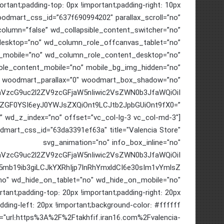
ant;padding-top: 0px !important;padding-right: 10px
 woodmart_css_id=”637f690994202″ parallax_scroll=”no”
olumn=”false” wd_collapsible_content_switcher=”no”
esktop=”no” wd_column_role_offcanvas_tablet=”no”
mobile=”no” wd_column_role_content_desktop=”no”
le_content_mobile=”no” mobile_bg_img_hidden=”no”
” woodmart_parallax=”0″ woodmart_box_shadow=”no”
cmVzcG9uc2l2ZV9zcGFjaW5nIiwic2VsZWN0b3JfaWQiOiI
wiZGF0YSI6eyJ0YWJsZXQiOnt9LCJtb2JpbGUiOnt9fX0=”
” wd_z_index=”no” offset=”vc_col-lg-3 vc_col-md-3″]
mart_css_id="63da3391ef63a" title="Valencia Store"
svg_animation="no" info_box_inline="no"
cmVzcG9uc2l2ZV9zcGFjaW5nIiwic2VsZWN0b3JfaWQiOiI
mb19ib3giLCJkYXRhIjp7InRhYmxldCI6e30sIm1vYmlsZ
no" wd_hide_on_tablet="no" wd_hide_on_mobile="no"
nt;padding-top: 20px !important;padding-right: 20px
dding-left: 20px !important;background-color: #ffffff
ink="url:https%3A%2F%2Ftakhfif.iran16.com%2Fvalencia-