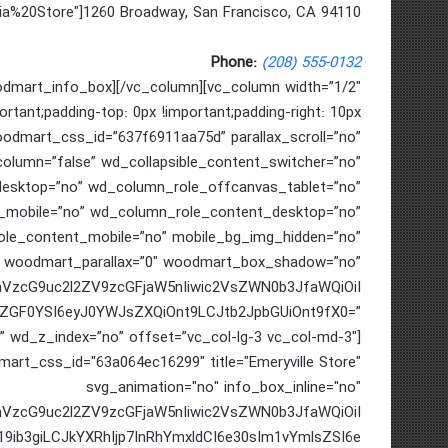
cia%20Store"]1260 Broadway, San Francisco, CA 94110
Phone:
(208) 555-0132
odmart_info_box][/vc_column][vc_column width=”1/2″
ant;padding-top: 0px !important;padding-right: 10px
 woodmart_css_id=”637f6911aa75d” parallax_scroll=”no”
olumn=”false” wd_collapsible_content_switcher=”no”
esktop=”no” wd_column_role_offcanvas_tablet=”no”
mobile=”no” wd_column_role_content_desktop=”no”
le_content_mobile=”no” mobile_bg_img_hidden=”no”
” woodmart_parallax=”0″ woodmart_box_shadow=”no”
cmVzcG9uc2l2ZV9zcGFjaW5nIiwic2VsZWN0b3JfaWQiOiI
iZGF0YSI6eyJ0YWJsZXQiOnt9LCJtb2JpbGUiOnt9fX0=”
” wd_z_index=”no” offset=”vc_col-lg-3 vc_col-md-3″]
art_css_id="63a064ec16299" title="Emeryville Store"
svg_animation="no" info_box_inline="no"
cmVzcG9uc2l2ZV9zcGFjaW5nIiwic2VsZWN0b3JfaWQiOiI
19ib3giLCJkYXRhIjp7InRhYmxldCI6e30sIm1vYmlsZSI6e