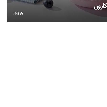
ارون
441