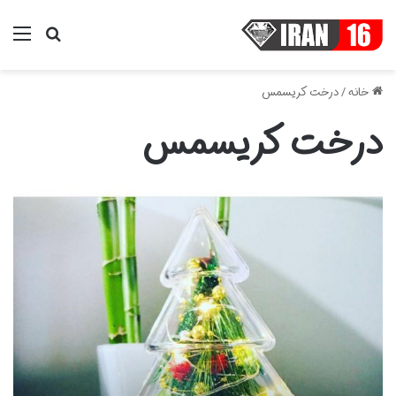
منو
جستجو ب
خانه
/
درخت کریسمس
درخت کریسمس