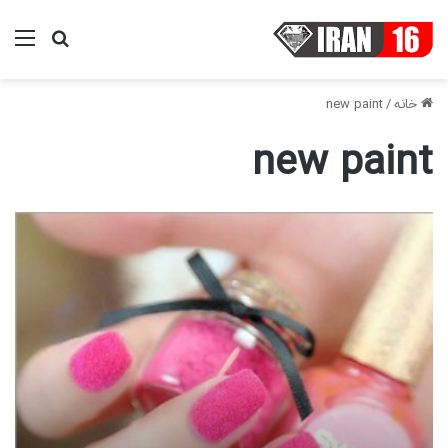
منو
جستجو ب
خانه
/
new paint
new paint