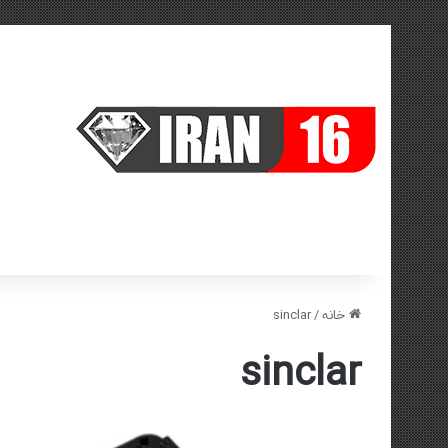
خانه
/
sinclar
sinclar