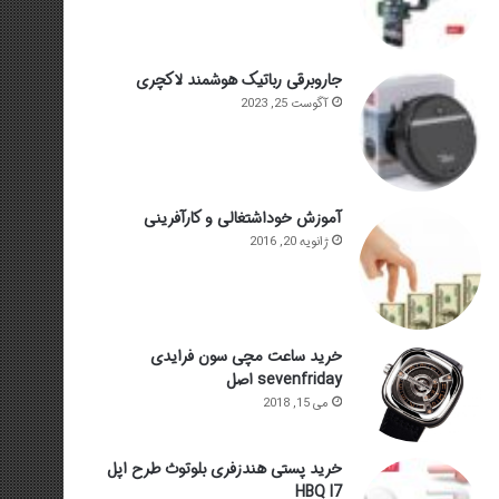
جاروبرقی رباتیک هوشمند لاکچری
آگوست 25, 2023
آموزش خوداشتغالی و کارآفرینی
ژانویه 20, 2016
خرید ساعت مچی سون فرایدی
sevenfriday اصل
می 15, 2018
خرید پستی هندزفری بلوتوث طرح اپل
HBQ I7