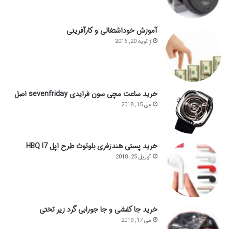
آموزش خوداشتغالی و کارآفرینی
ژانویه 20, 2016
خرید ساعت مچی سون فرایدی sevenfriday اصل
می 15, 2018
خرید پستی هندزفری بلوتوث طرح اپل HBQ I7
آوریل 25, 2018
خرید جا کفشی و جا جورابی گرد زیر تختی
می 17, 2019