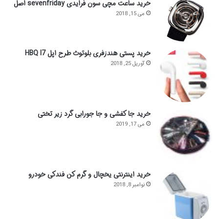
خرید ساعت مچی سون فرایدی sevenfriday اصل
می 15, 2018
خرید پستی هندزفری بلوتوث طرح اپل HBQ I7
آوریل 25, 2018
خرید جا کفشی و جا جورابی گرد زیر تختی
می 17, 2019
خرید اینترنتی یخچال و گرم کن فندکی خودرو
نوامبر 8, 2018