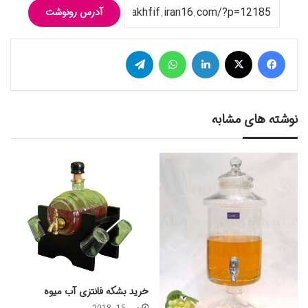
آدرس رونوشت
فیس بوک
توییتر (X)
لینکدین
واتس آپ
تلگرام
نوشته های مشابه
خرید بشکه فانتزی آب میوه