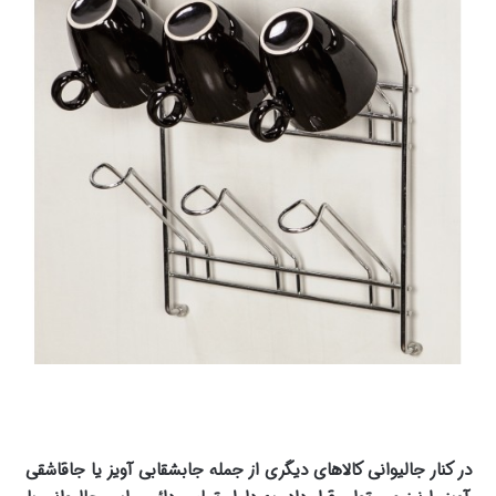
در کنار جالیوانی کالاهای دیگری از جمله جابشقابی آویز یا جاقاشقی