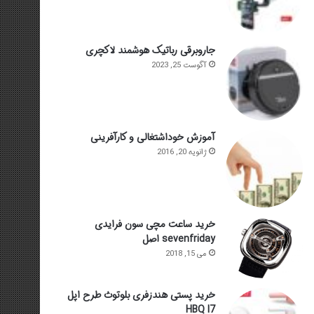
جاروبرقی رباتیک هوشمند لاکچری
آگوست 25, 2023
آموزش خوداشتغالی و کارآفرینی
ژانویه 20, 2016
خرید ساعت مچی سون فرایدی
sevenfriday اصل
می 15, 2018
خرید پستی هندزفری بلوتوث طرح اپل
HBQ I7