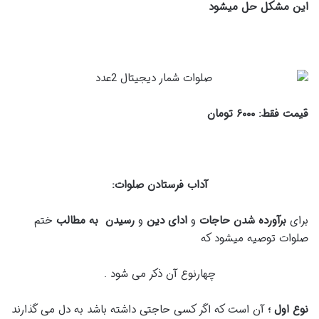
این مشکل حل میشود
قیمت فقط:
۶
۰۰ تومان
۰
آداب فرستادن صلوات:
براى
برآورده شدن حاجات
و
اداى دین
و
رسیدن به مطالب
ختم
صلوات توصیه میشود که
چهارنوع آن ذکر می شود .
نوع اول ؛
آن است که اگر کسى حاجتى داشته باشد به دل مى گذارند