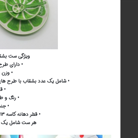
ویژگی ست بشقا
• دارای طر
• وزن خال
• شامل یک عدد بشقاب با طرح های م
• ق
• رنګ و ط
• جن
• قطر دهانه کاسه ۱۳ سانت ، قطر بشقاب ۲۱ سانت
هر ست شامل یک ب