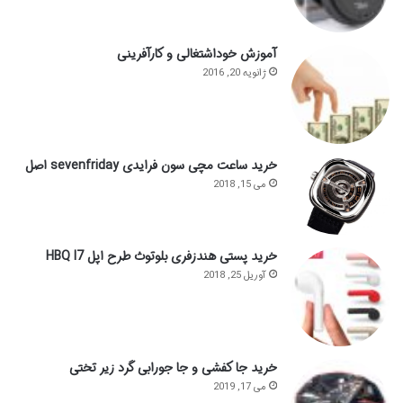
آموزش خوداشتغالی و کارآفرینی
ژانویه 20, 2016
خرید ساعت مچی سون فرایدی sevenfriday اصل
می 15, 2018
خرید پستی هندزفری بلوتوث طرح اپل HBQ I7
آوریل 25, 2018
خرید جا کفشی و جا جورابی گرد زیر تختی
می 17, 2019