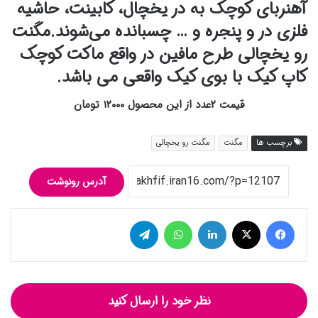
آهنربای کوچک به در یخچال، کابینت، حاشیه
فلزی در و پنجره و … چسبانده می‌شوند.مگنت
رو یخچالی طرح مافین در واقع ماکت کوچک
کاپ کیک با بوی کیک واقعی می باشد.
قیمت ۲عدد از این محصول ۱۲۰۰۰ تومان
برچسب ها
مگنت
مگنت رو یخچالی
آدرس رونوشت
فیس بوک
توییتر (X)
لینکدین
واتس آپ
تلگرام
نظر خود را ارسال کنید