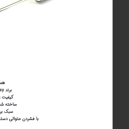
هم
برند fantasy انگلستان
کیفیت ع
ساخته شده
سبک برا
با فشردن متوالی دست