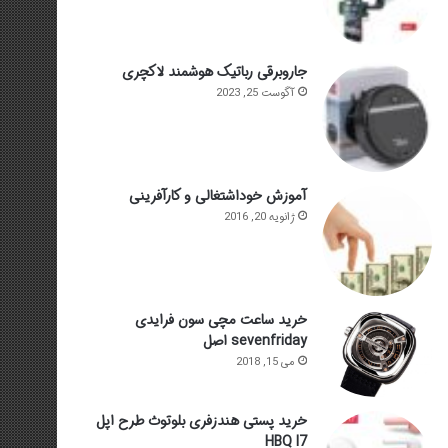
جاروبرقی رباتیک هوشمند لاکچری
آگوست 25, 2023
آموزش خوداشتغالی و کارآفرینی
ژانویه 20, 2016
خرید ساعت مچی سون فرایدی
sevenfriday اصل
می 15, 2018
خرید پستی هندزفری بلوتوث طرح اپل
HBQ I7