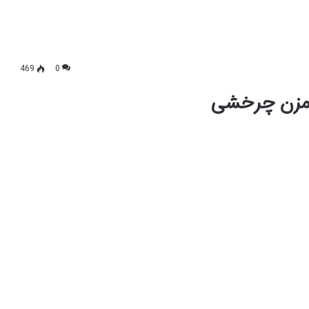
469
0
مزن چرخشی