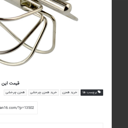
قیمت این محصول 
برچسب ها
خرید همزن
خرید همزن چرخشی
همزن چرخشی
فیس بوک
توییتر (X)
لینکدین