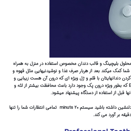
محلول بلیچینگ و قالب دندان مخصوص استفاده در منزل به همراه
شما کمک میکند بعد از هربار صرف غذا و نوشیدنیهایی مثل قهوه و
کردن دندانهایتان با قلم و ژل ویژه ای که درون آن هست زیبایی و
سفیدی دنداهایتان را تثبیت کنید.پدهای حاوی ویتامین E که بطور ویژه درون پک وجود دارد باعث محافظت بیشتر از لثه و
ا قبل از استفاده از دستگاه پیشنهاد میشود.
پس اگر شما می خواهید دندان های سفید و لبخندی زیبا ودلنشین داشته باشید سیستم ۲۰ minuts تمامی انتظارات شما را تنها