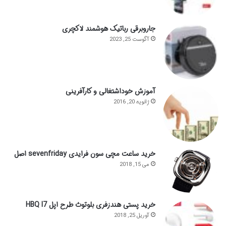
جاروبرقی رباتیک هوشمند لاکچری
آگوست 25, 2023
آموزش خوداشتغالی و کارآفرینی
ژانویه 20, 2016
خرید ساعت مچی سون فرایدی sevenfriday اصل
می 15, 2018
خرید پستی هندزفری بلوتوث طرح اپل HBQ I7
آوریل 25, 2018