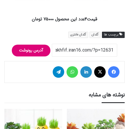
قیمت۴عدد این محصول ۷۵۰۰۰ تومان
برچسب ها
گلدان
گلدان فانتزی
آدرس رونوشت
فیس بوک
توییتر (X)
لینکدین
واتس آپ
تلگرام
نوشته های مشابه