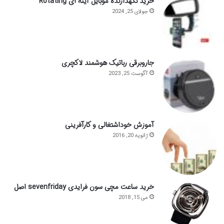
خرید نگهدارنده موبایل آینه ای Rotating
جولای 25, 2024
جاروبرقی رباتیک هوشمند لاکچری
آگوست 25, 2023
آموزش خوداشتغالی و کارآفرینی
ژانویه 20, 2016
خرید ساعت مچی سون فرایدی sevenfriday اصل
می 15, 2018