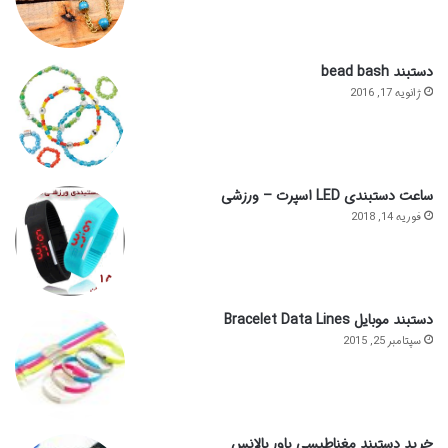
دستبند bead bash
ژانویه 17, 2016
ساعت دستبندی LED اسپرت – ورزشی
فوریه 14, 2018
دستبند موبایل Bracelet Data Lines
سپتامبر 25, 2015
خرید دستبند مغناطیسی پاور بالانس