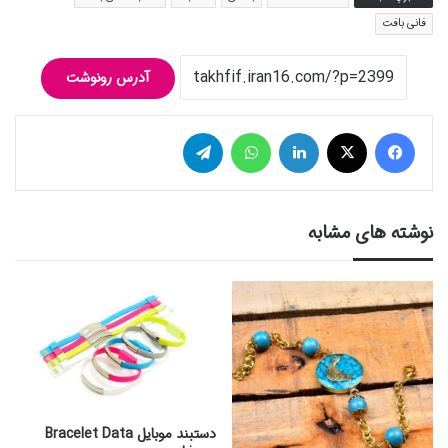
فانی بافت
آدرس رونوشت
فیس بوک
توییتر (X)
لینکدین
واتس آپ
تلگرام
نوشته های مشابه
دستبند موبایل Bracelet Data