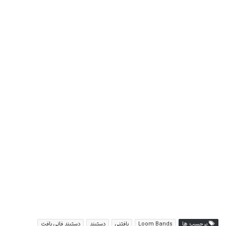
برچسب ها
Loom Bands
بافتنی
دستبند
دستبند فانی بافت