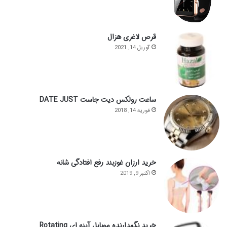
قرص لاغری هزال
آوریل 14, 2021
ساعت رولکس دیت جاست DATE JUST
فوریه 14, 2018
خرید ارزان غوزبند رفع افتادگی شانه
اکتبر 9, 2019
خرید نگهدارنده موبایل آینه ای Rotating