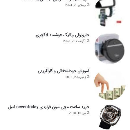
جولای 25, 2024
جاروبرقی رباتیک هوشمند لاکچری
آگوست 25, 2023
آموزش خوداشتغالی و کارآفرینی
ژانویه 20, 2016
خرید ساعت مچی سون فرایدی sevenfriday اصل
می 15, 2018