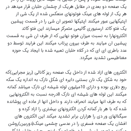
یک صفحه دو بعدی در مقابل هریک از چشمان خلبان قرار میدهد در
هر یک از لوله های عینک فوتونهای منعکس شده از یک شی از
اپتیکهایی عبور میکنند اپتیکها تصویر ان شی را در قسمت پیشین
یک فتو کاتد ارسنیوری گالیمی متمرکز میسازند این فتو کاتد
الکترونهارا به نسبت میزان فوتو نهایی که از طرف ان شی به قسمت
پیشین ان میایند به طرف بیرون پرتاب میکنند این فرایند توسط دو
عدد باطری ای ای که در کلاه خلبان تعبیه شده با ایجاد یک حوزه
مغناطیسی تشدید میگردد.
الکترون های ازاد شده از داخل یک صفحه ریز کانالی (ریز مجرایی)که
خود به شکل یک نان بستنی دایره ای شکل نازک به اندازه یک سکه
ربع دلاری بوده و دارای 10میلیون لوله شیشه ای نازک میباشد کمانه
میکنند این لوله های شیشه ای نازک 8درجه نسبت به الکترونهایی
که به طرف انها میایند انحراف دارند و داخل انها از ماده ای پوشانده
شده که با هر بار کمانه کردن الکترونهای بیشتری را ازاد کرده و
سیگنالهای ور.دی را هزاران برابر تشدید میکند این الکترون های
افشان یک صفحه فسفری را در عدسی چشمی عینک(دوربین)روشن