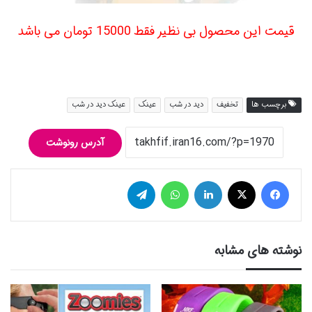
قیمت این محصول بی نظیر فقط 15000 تومان می باشد
برچسب ها
تخفیف
دید در شب
عينک
عينک دید در شب
آدرس رونوشت
فیس بوک
توییتر (X)
لینکدین
واتس آپ
تلگرام
نوشته های مشابه