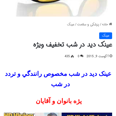
خانه
/
پزشکی و سلامت
/
عینک
عینک
عينک دید در شب تخفیف ویژه
آگوست 9, 2015
0
435
عينک
دید در شب
مخصوص رانندگي و تردد
در شب
یژه
بانوان و آقایان