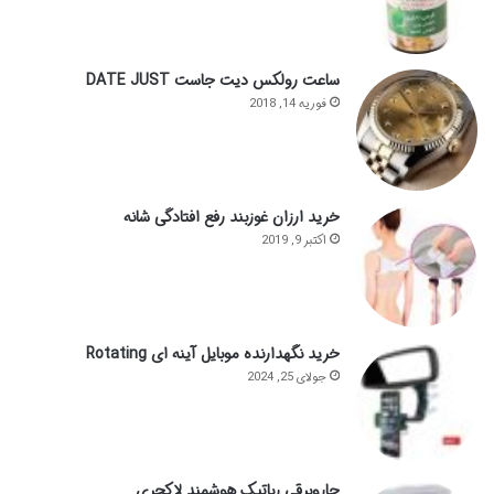
ساعت رولکس دیت جاست DATE JUST
فوریه 14, 2018
خرید ارزان غوزبند رفع افتادگی شانه
اکتبر 9, 2019
خرید نگهدارنده موبایل آینه ای Rotating
جولای 25, 2024
جاروبرقی رباتیک هوشمند لاکچری