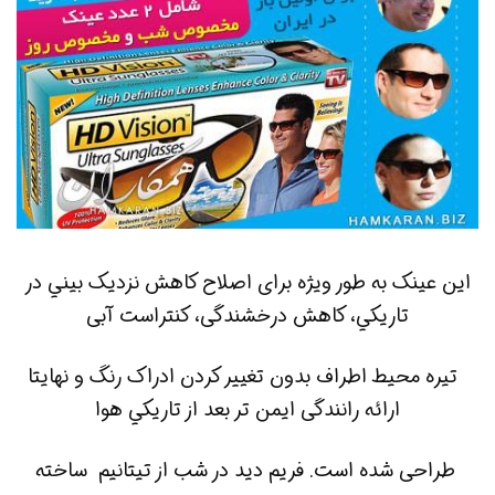
اين عينک به طور ويژه برای اصلاح کاهش نزديک بيني در
تاريکي، کاهش درخشندگی، کنتراست آبی
تيره
محيط اطراف بدون تغيير کردن ادراک رنگ و نهايتا
ارائه رانندگی ايمن تر بعد از تاريکي هوا
طراحی شده است. فريم ديد در شب از تيتانيم ساخته