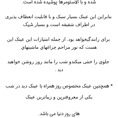
شده و با الاستومرها پوشيده شده است.
بنابراين اين
عينک
بسيا
ر
سبک و با قابليت انعطاف پذيری
شيک
در اطراف شقيقه است و
بسيا
ر
برای رانندگیخواهد بود. از جمله امتيازات اين
عينک
اين
هست که نور مزاحم چراغهاي ماشينهاي
جلوي را خنثی ميکند
و شب را مانند روز روشن خواهيد
ديد .
* همچنين
مخصوص روز همراه با
عينک
عينک
ديد در شب
يکي از معروفتريِن و زيباترين
عينک
های روز دنيا می باشد.