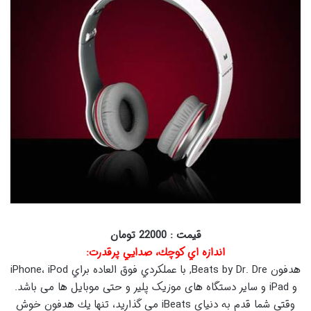
قیمت : 22000 تومان
اندازه اي كوچك، صدايي پرقدرت:
هدفون Beats by Dr. Dre, با عملكردي فوق العاده براي iPhone، iPod
و iPad و سایر دستگاه های موزیک پلیر و حتی موبایل ها می باشد.
وقتي شما قدم به دنياي iBeats مي گذاريد، تنها يك هدفون خوش