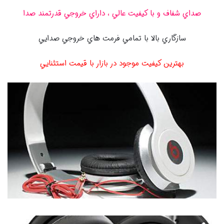
صداي شفاف و با كيفيت عالي ، داراي خروجي قدرتمند صدا
سازگاري بالا با تمامي فرمت هاي خروجي صدايي
بهترين كيفيت موجود در بازار با قيمت استثنايي