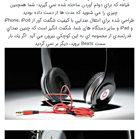
قيافه كه براي دوام آوردن ساخته شده نمي گيريد؛ شما همچنين
چيزي را مي شنويد كه مدت ها از دست داده بوديد.
طراحي شده براي انتقال صدايي با كيفيت شگفت آور از iPhone، iPod
و iPad و سایر دستگاه های شما، شگفت انگيز است كه چنين صداي
قدرتمندي از مجموعه اي به اين كوچكي بيرون مي آيد. اگر يك بار
سمت Beats برويد، ديگر بر نمي گرديد.