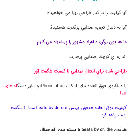
آيا كيفيت را در كنار طراحي زيبا مي خواهيد؟!
آيا به دنبال تجربه صدايي پرقدرت هستيد؟!
ما هدفون برگزيده افراد مشهور را پيشنهاد مي كنيم…
اندازه اي كوچك، صدايي پرقدرت
طراحي شده براي انتقال صدايي با كيفيت شگفت آور
با عملكردي فوق العاده براي iPhone، iPod ، iPad و سایر دستگ
اه های
شما
كيفيت فوق العاده هدفون بيتس beats by dr. dre شما را شگفت
زده خواهد كرد
هدفون beats by dr. dre با بسته بندي اورجينال