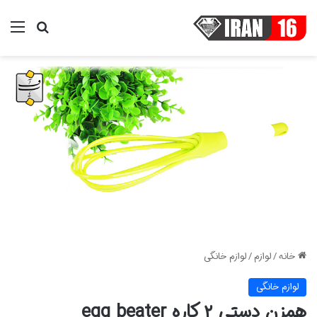
منو
جستجو ب
خانه
/
لوازم
/
لوازم خانگی
لوازم خانگی
همزن دستی ۲ کاره egg beater