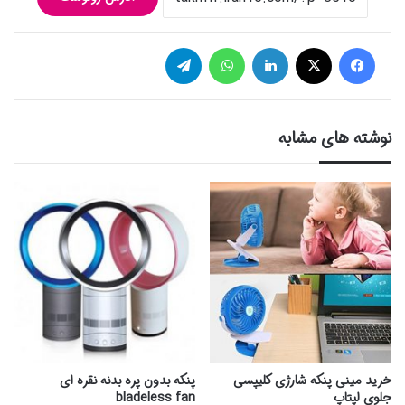
فیس بوک
توییتر (X)
لینکدین
واتس آپ
تلگرام
نوشته های مشابه
خرید مینی پنکه شارژی کلیپسی
پنکه بدون پره بدنه نقره ای
جلوی لپتاپ
bladeless fan