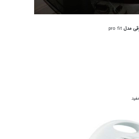
رقی مدل
pro fit
فید