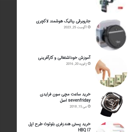
جاروبرقی رباتیک هوشمند لاکچری
آگوست 25, 2023
آموزش خوداشتغالی و کارآفرینی
ژانویه 20, 2016
خرید ساعت مچی سون فرایدی
sevenfriday اصل
می 15, 2018
خرید پستی هندزفری بلوتوث طرح اپل
HBQ I7