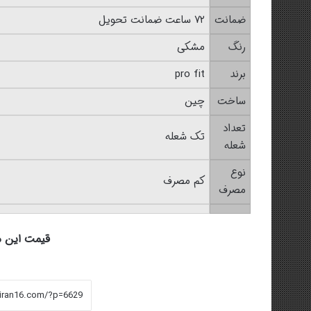
ضمانت
۷۲ ساعت ضمانت تحویل
رنگ
مشکی
برند
pro fit
ساخت
چین
تعداد
تک شعله
شعله
نوع
کم مصرف
مصرف
قیمت این محصول 