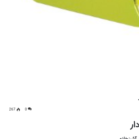
267
0
ار
 آشپزخانه