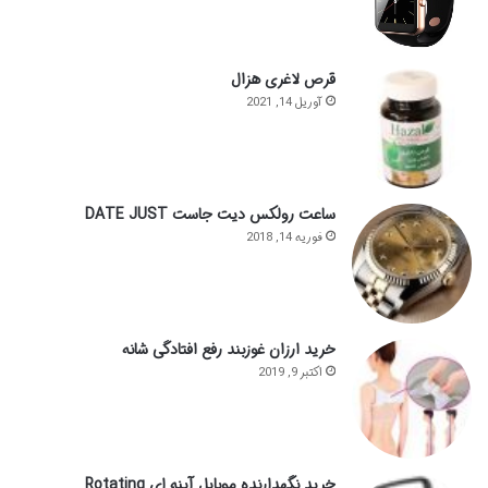
قرص لاغری هزال
آوریل 14, 2021
ساعت رولکس دیت جاست DATE JUST
فوریه 14, 2018
خرید ارزان غوزبند رفع افتادگی شانه
اکتبر 9, 2019
خرید نگهدارنده موبایل آینه ای Rotating