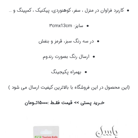
● کاربرد فراوان در منزل ، سفر، کوهنوردی، پیکنیک ، کمپینگ و …
● سایز: ۳cmx13cm
● در سه رنگ سبز، قرمز و بنفش
● ارسال رنگ بصورت رندوم
● بهمراه پکیجینگ
(این محصول در این فروشگاه با بالاترین کیفیت ارسال می شود )
خـرید پستی >> قیمت فقـط :
۱۵۰۰۰
تـومان