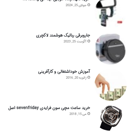
جولای 25, 2024
جاروبرقی رباتیک هوشمند لاکچری
آگوست 25, 2023
آموزش خوداشتغالی و کارآفرینی
ژانویه 20, 2016
خرید ساعت مچی سون فرایدی sevenfriday اصل
می 15, 2018