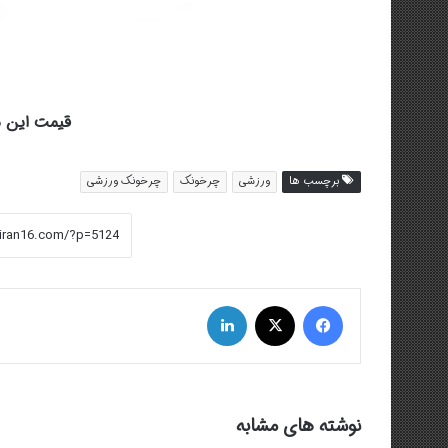
قیمت این محصول 
برچسب ها
ورزشی
چرخونک
چرخونک ورزشی
فیس بوک
توییتر (X)
لینکدین
نوشته های مشابه