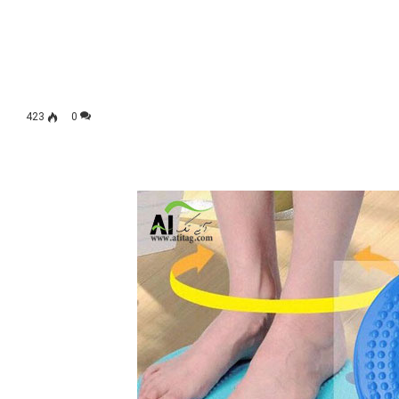
423
0