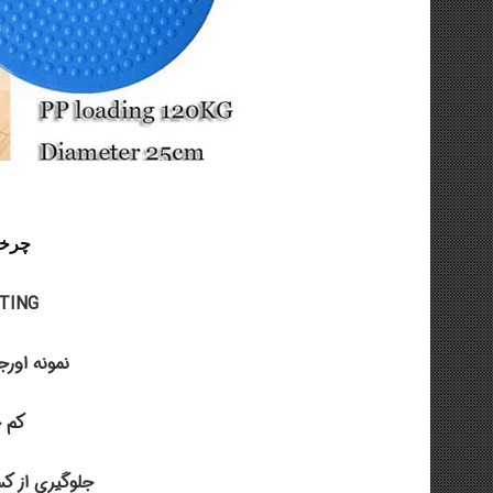
چرخ
TING
نمونه اورج
کم 
جلوگیری از ک