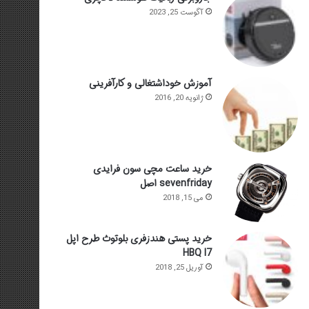
آگوست 25, 2023
آموزش خوداشتغالی و کارآفرینی
ژانویه 20, 2016
خرید ساعت مچی سون فرایدی
sevenfriday اصل
می 15, 2018
خرید پستی هندزفری بلوتوث طرح اپل
HBQ I7
آوریل 25, 2018