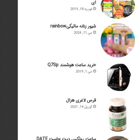
ای
فوریه 18, 2019
شیور زنانه ماتیکیrainbow
می 11, 2024
خرید ساعت هوشمند Q7Sp
می 1, 2019
قرص لاغری هزال
آوریل 14, 2021
ساعت رولکس دیت جاست DATE