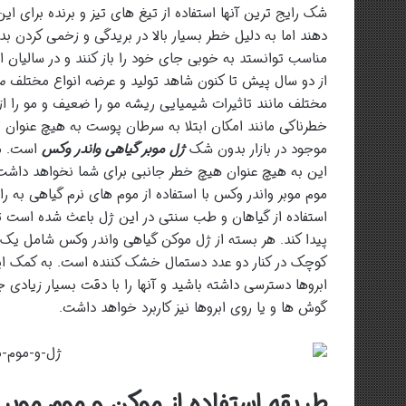
شک رایج ترین آنها استفاده از تیغ های تیز و برنده برای ای
دهند اما به دلیل خطر بسیار بالا در بریدگی و زخمی کردن ب
مناسب توانستد به خوبی جای خود را باز کنند و در سالیان ا
از دو سال پیش تا کنون شاهد تولید و عرضه انواع مختلف
م
مختلف مانند تاثیرات شیمیایی ریشه مو را ضعیف و مو را از 
خطرناکی مانند امکان ابتلا به سرطان پوست به هیچ عنوان ت
موجود در بازار بدون شک
ژل موبر گیاهی واندر وکس
است. مو
این به هیچ عنوان هیچ خطر جانبی برای شما نخواهد داشت
موم موبر واندر وکس با استفاده از موم های نرم گیاهی به
استفاده از گیاهان و طب سنتی در این ژل باعث شده است 
پیدا کند. هر بسته از ژل موکن گیاهی واندر وکس شامل یک فن
کوچک در کنار دو عدد دستمال خشک کننده است. به کمک اپ
ابروها دسترسی داشته باشید و آنها را با دقت بسیار زیادی ج
گوش ها و یا روی ابروها نیز کاربرد خواهد داشت.
طریقه استفاده از موکن و موم موبر