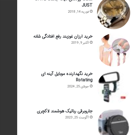
JUST
فوریه 14, 2018
خرید ارزان غوزبند رفع افتادگی شانه
اکتبر 9, 2019
خرید نگهدارنده موبایل آینه ای
Rotating
جولای 25, 2024
جاروبرقی رباتیک هوشمند لاکچری
آگوست 25, 2023