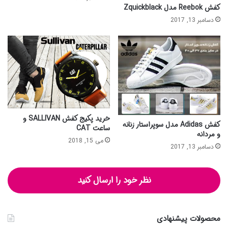
کفش Reebok مدل Zquickblack
دسامبر 13, 2017
خرید پکیج کفش SALLIVAN و
کفش Adidas مدل سوپراستار زنانه
ساعت CAT
و مردانه
می 15, 2018
دسامبر 13, 2017
نظر خود را ارسال کنید
محصولات پیشنهادی