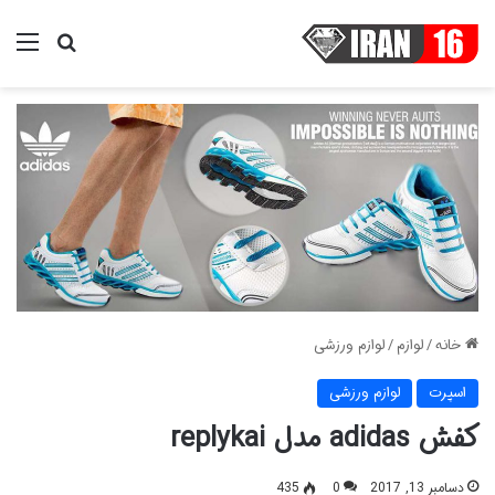
منو
جستجو ب
خانه
/
لوازم
/
لوازم ورزشی
اسپرت
لوازم ورزشی
کفش adidas مدل replykai
دسامبر 13, 2017
0
435