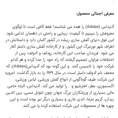
.
معرفی اجمالی محصول:
آدیداس ‏(‏Adidas‏)‏ را همه می شناسند‏!‏ فقط کافی است تا لوگوی
معروفش را ببینیم تا کیفیت، زیبایی و راحتی در ذهنمان تداعی شود‏.‏
این غول دنیای کفش سازی ریشه در کشور آلمان دارد و داستانش در
اطراف شهر نورنبرگ این کشور، و از کارخانه کفش سازی داسلر آغاز
می شود‏.‏ فرزندان صاحب این کارخانه، رودلف و آدولف، پس از
اختلافات فراوان تصمیم گرفتند که راه خود را جدا کرده و هر کدام
شرکت خود را تاسیس کنند‏.‏ و این گونه بود که آدیداس‏(‏Adidas‏)‏، که
مخفف نام آدولف داسلر است، در سال ۱۹۴۹ پا به بازار گذاشت‏.‏ امروزه
این شرکت طیف گوناگونی از انواع کفش ورزشی، لباس ورزشی،
اکسسوری، عطر، افترشیو و‏.‏‏.‏‏.‏ را تولید می کند‏.‏ آدیداس، البته حامی
مالی بسیاری از ورزشکاران بزرگ جهان چون لئونل مسی، زین الدین
زیدان، کریم بنزما، اندی ماری و بسیاری دیگر نیز بوده است و این
چهره ها از محصولات این شرکت استفاده کرده یا می کنند‏.‏