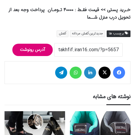
خـرید پستی >> قیمت فقـط : ۴۰۰۰۰ تـومـان پرداخت وجه بعد از
تحویل درب منزل شــما
برچسب ها
جدیدترین کفش مردانه
کفش
آدرس رونوشت
فیس بوک
توییتر (X)
لینکدین
واتس آپ
تلگرام
نوشته های مشابه