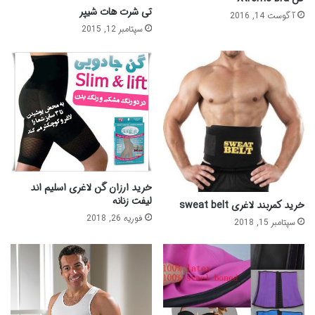
تی شرت هات شیپر
آگوست 14, 2016
سپتامبر 12, 2015
خرید ارزان گن لاغری اسلیم اند
لیفت زنانه
خرید کمربند لاغری sweat belt
فوریه 26, 2018
سپتامبر 15, 2018