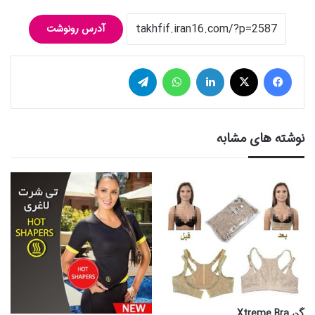
آدرس رونوشت
فیس بوک
توییتر (X)
لینکدین
واتس آپ
تلگرام
نوشته های مشابه
گن Xtreme Bra