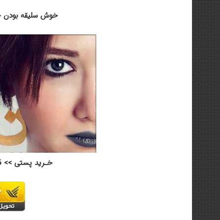
خوش سلیقه بودن خو
خـرید پستی >> ق