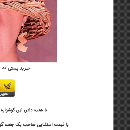
خـرید پستی >> 
با هدیه دادن این گوشواره فو
با قیمت استثنایی صاحب یک جفت گوشو