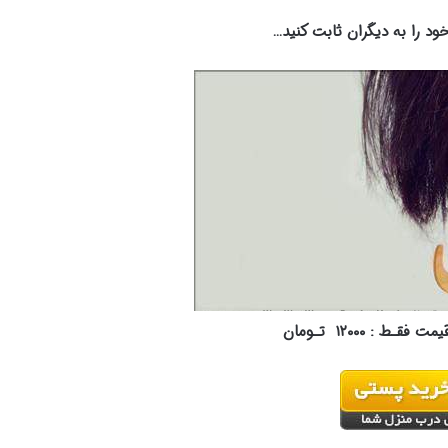
د را به دیگران ثابت کنید…
یمت فقـط :
۱۲۰۰۰
تـومان