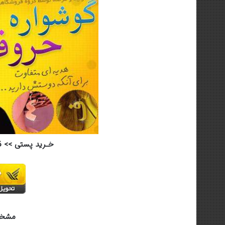
خـرید پستی >> ق
مشخص